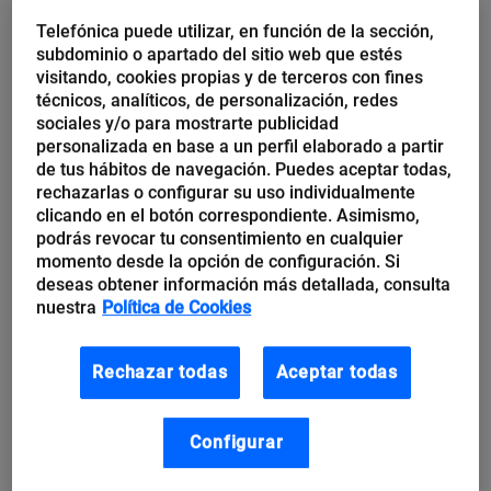
além de aumentar suas capacidades de realizar
Telefónica puede utilizar, en función de la sección,
ataques com maior impacto.
subdominio o apartado del sitio web que estés
visitando, cookies propias y de terceros con fines
técnicos, analíticos, de personalización, redes
Ler mais
→
sociales y/o para mostrarte publicidad
personalizada en base a un perfil elaborado a partir
* * *
de tus hábitos de navegación. Puedes aceptar todas,
rechazarlas o configurar su uso individualmente
clicando en el botón correspondiente. Asimismo,
CISA emite oito avisos de segurança
podrás revocar tu consentimiento en cualquier
sobre sistemas de controle industrial
momento desde la opción de configuración. Si
deseas obtener información más detallada, consulta
Recentemente, a
CISA
publicou oito avisos de
nuestra
Política de Cookies
segurança alertando sobre vulnerabilidades críticas
em sistemas de controle industrial. Em relação a
Rechazar todas
Aceptar todas
essas novas vulnerabilidades, deve-se notar que elas
afetam vários produtos de diferentes empresas,
Configurar
como Siemens,
Rockwell Automation
,
Delta