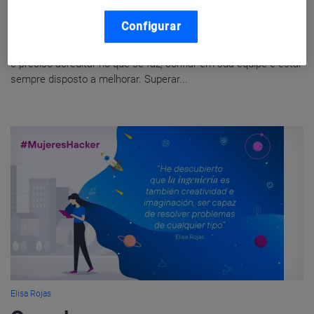
A vitória está em suas idéias
Configurar
A vitória nem sempre é uma questão de números. Para vencer,
é preciso acreditar no que se faz, confiar em sua equipe e estar
sempre disposto a melhorar. Superar...
Elisa Rojas