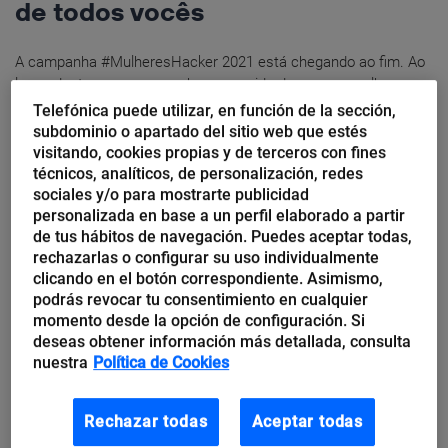
de todos vocês
A campanha #MulheresHacker 2021 está chegando ao fim. Ao
longo deste ano, acompanhamos a vida de nossas mulheres,
desde sua infância até sua maturidade, incluindo a vida escolar
Telefónica puede utilizar, en función de la sección,
e...
subdominio o apartado del sitio web que estés
visitando, cookies propias y de terceros con fines
técnicos, analíticos, de personalización, redes
sociales y/o para mostrarte publicidad
personalizada en base a un perfil elaborado a partir
de tus hábitos de navegación. Puedes aceptar todas,
rechazarlas o configurar su uso individualmente
clicando en el botón correspondiente. Asimismo,
podrás revocar tu consentimiento en cualquier
momento desde la opción de configuración. Si
deseas obtener información más detallada, consulta
nuestra
Política de Cookies
Rechazar todas
Aceptar todas
Telefónica Tech