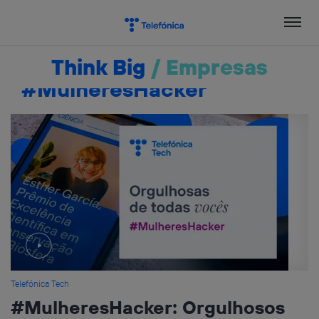
Salta
el
contenido
Think Big
/
Empresas
#MulheresHacker
Telefónica Tech
#MulheresHacker: Orgulhosos