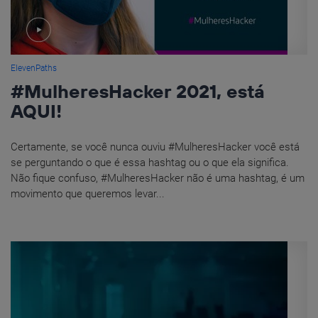
ElevenPaths
#MulheresHacker 2021, está
AQUI!
Certamente, se você nunca ouviu #MulheresHacker você está
se perguntando o que é essa hashtag ou o que ela significa.
Não fique confuso, #MulheresHacker não é uma hashtag, é um
movimento que queremos levar...