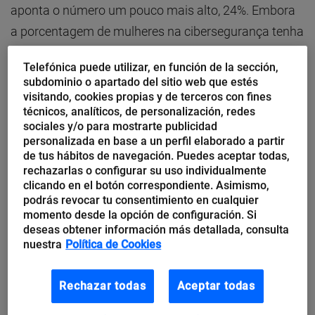
aponta o número um pouco mais alto, 24%. Embora
a porcentagem de mulheres na cibersegurança tenha
aumentado desde 2013 – quando as mulheres
Telefónica puede utilizar, en función de la sección,
representavam apenas 11% da força de trabalho do
subdominio o apartado del sitio web que estés
setor – ainda há uma lacuna de gênero.
visitando, cookies propias y de terceros con fines
técnicos, analíticos, de personalización, redes
sociales y/o para mostrarte publicidad
E é importante eliminar essa lacuna de gênero
. Ter
personalizada en base a un perfil elaborado a partir
mais mulheres na cibersegurança ajuda as empresas
de tus hábitos de navegación. Puedes aceptar todas,
rechazarlas o configurar su uso individualmente
e o setor a preencher a necessidade cada vez maior
clicando en el botón correspondiente. Asimismo,
2
de talentos. O estudo do (ISC)
constatou que as
podrás revocar tu consentimiento en cualquier
momento desde la opción de configuración. Si
mulheres nessa área são, em geral, mais educadas
deseas obtener información más detallada, consulta
do que os homens, e uma porcentagem maior de
nuestra
Política de Cookies
mulheres está alcançando posições de liderança. O
2
(ISC)
constatou que 44% dos homens em
Rechazar todas
Aceptar todas
cibersegurança têm pós-graduação, em comparação