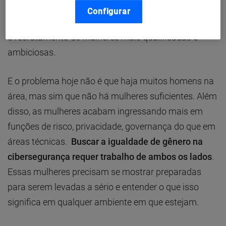
com 52% das mulheres. Toda a força de trabalho e a
Configurar
organização como um todo podem se beneficiar com
o recrutamento de mulheres mais qualificadas e
ambiciosas.
E o problema hoje não é que haja muitos homens na
área, mas sim que não há mulheres suficientes. Além
disso, as mulheres acabam ingressando mais em
funções de risco, privacidade, governança do que em
áreas técnicas.
Buscar a igualdade de gênero na
cibersegurança requer trabalho de ambos os lados
.
Essas mulheres precisam se mostrar preparadas
para serem levadas a sério e entender o que isso
significa em qualquer ambiente em que estejam.