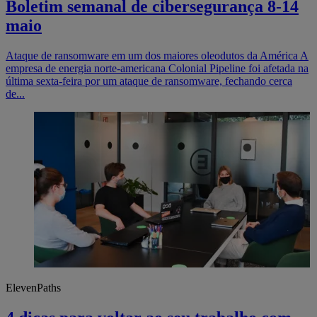
Boletim semanal de cibersegurança 8-14
maio
Ataque de ransomware em um dos maiores oleodutos da América A
empresa de energia norte-americana Colonial Pipeline foi afetada na
última sexta-feira por um ataque de ransomware, fechando cerca
de...
ElevenPaths