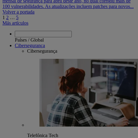
mensal de segurança para abril deste ano, no qual corrigiu mais de
100 vulnerabilidades. As atualizações incluem patches para novos...
Navegación
Volver a portada
1
2
…
5
de
Más artículos
entradas
Países
/
Global
Cibersegurança
Cibersegurança
Telefónica Tech