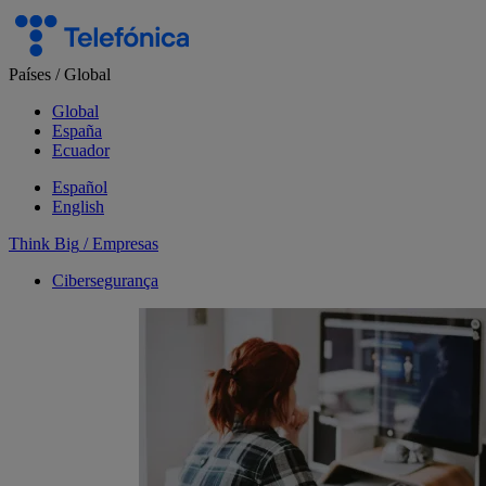
Salta
el
contenido
Países
/
Global
Global
España
Ecuador
Español
English
Think Big
/
Empresas
Cibersegurança