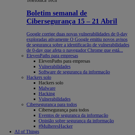
Telefónica Tech
Boletim semanal de
Cibersegurança 15 – 21 Abril
Google corrige duas novas vulnerabilidades de 0-day
exploradas ativamente O Google emitiu novos avisos
de segurança sobre a identificação de vulnerabilidades
de 0-day que afeta o navegador Chrome que está...
ElevenPaths para empresas
ElevenPaths para empresas
Vulnerabilidades
Software de segurança da informação
Hackers solo
Hackers solo
Malware
Hacking
Vulnerabilidades
Cibersegurança para todos
Cibersegurança para todos
Eventos de segurança da informação
Opinião sobre segurança da informação
#MulheresHacker
AI of Things