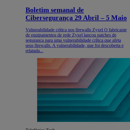
Boletim semanal de
Cibersegurança 29 Abril – 5 Maio
Vulnerabilidade crítica nos firewalls Zyxel O fabricante
de equipamentos de rede Zyxel lançou patches de
segurança para uma vulnerabilidade crítica que afeta
seus firewalls. A vulnerabilidade, que foi descoberta e
relatada...