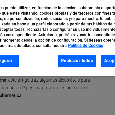
ca puede utilizar, en función de la sección, subdominio o apart
b que estés visitando, cookies propias y de terceros con fines t
os, de personalización, redes sociales y/o para mostrarte publi
izada en base a un perfil elaborado a partir de tus hábitos de
es celulares inteligentes, foi uma
mudança de
ceptar todas, rechazarlas o configurar su uso individualmente
do é usado e consumido
através de dispositivos
tón correspondiente. Asimismo, podrás revocar tu consentimi
r momento desde la opción de configuración. Si deseas obten
le momento, estes passaram de serem concebidos
ión más detallada, consulta nuestra
Política de Cookies
dores de bolso reais. Essa revolução abriu um
utros dispositivos como
tablets,
TVs e até mesmo
igurar
Rechazar todas
Acep
es
.
one
, este artigo traz algumas dicas úteis para
para que você possa aproveitá-los ao máximo
cibernética
.