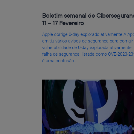
Boletim semanal de Ciberseguran
11 – 17 Fevereiro
Apple corrige 0-day explorado ativamente A Ap
emitiu vários avisos de segurança para corrigi
vulnerabilidade de 0-day explorada ativamente.
falha de segurança, listada como CVE-2023-23
é uma confusão...