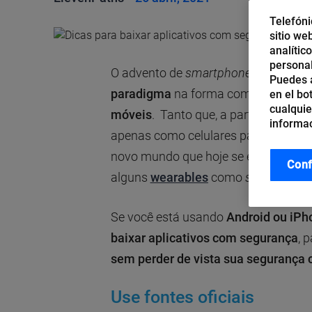
Telefóni
sitio we
analític
personal
O advento de
smartphones
ou telefon
Puedes a
paradigma
na forma como o conteú
en el bo
cualquie
móveis
. Tanto que, a partir daque
informac
apenas como celulares para computa
novo mundo que hoje se estende a o
Conf
alguns
wearables
como
smartwatch
Se você está usando
Android ou iPh
baixar aplicativos com segurança
, 
sem perder de vista sua segurança 
Use fontes oficiais