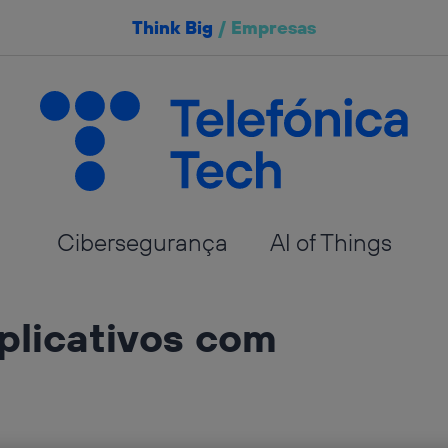
Think Big
/
Empresas
Cibersegurança
AI of Things
aplicativos com