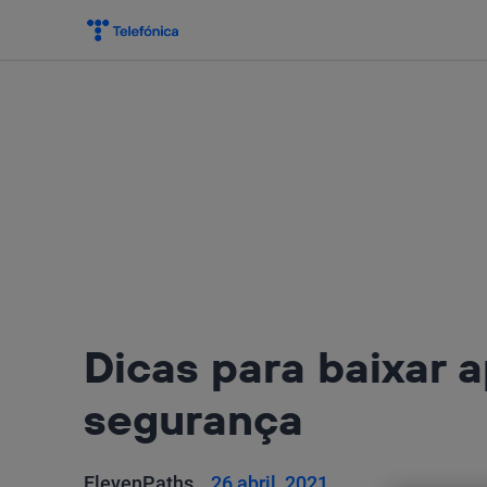
Salta
el
contenido
Dicas para baixar 
segurança
ElevenPaths
26 abril, 2021