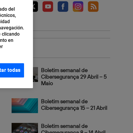
ado del
écnicos,
cidad
 navegación.
 clicando
ento en
Top 3
er
Boletim semanal de
tar todas
Cibersegurança 29 Abril – 5
Maio
Boletim semanal de
Cibersegurança 15 – 21 Abril
Boletim semanal de
Cibersegurança 8 – 14 Abril