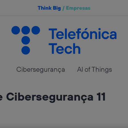
Think Big
/
Empresas
Cibersegurança
AI of Things
 Cibersegurança 11