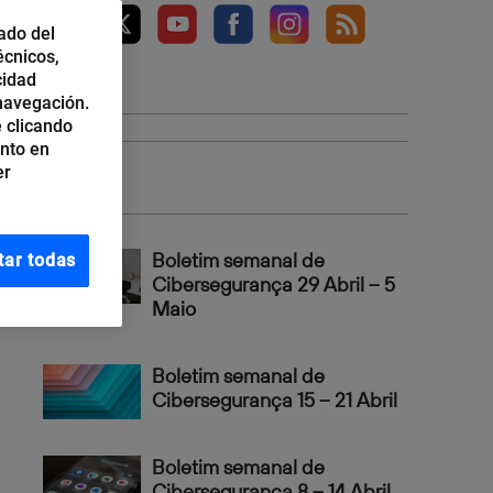
ado del
écnicos,
cidad
 navegación.
 clicando
ento en
Top 3
er
Boletim semanal de
tar todas
Cibersegurança 29 Abril – 5
Maio
Boletim semanal de
Cibersegurança 15 – 21 Abril
Boletim semanal de
Cibersegurança 8 – 14 Abril