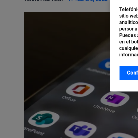
Telefóni
sitio we
analític
personal
Puedes a
en el bo
cualquie
informac
Conf