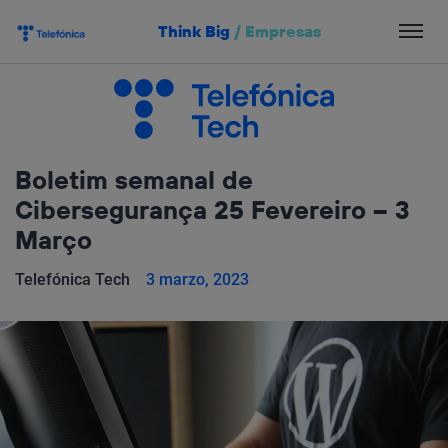
Salta
Think Big
/
Empresas
el
contenido
Boletim semanal de
Cibersegurança 25 Fevereiro – 3
Março
Telefónica Tech
3 marzo, 2023