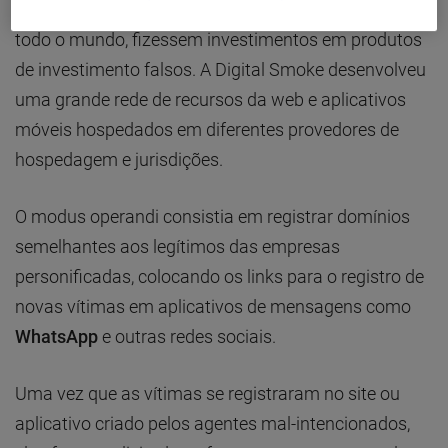
entre outras, para que as vítimas, localizadas em
todo o mundo, fizessem investimentos em produtos
de investimento falsos. A Digital Smoke desenvolveu
uma grande rede de recursos da web e aplicativos
móveis hospedados em diferentes provedores de
hospedagem e jurisdições.
O modus operandi consistia em registrar domínios
semelhantes aos legítimos das empresas
personificadas, colocando os links para o registro de
novas vítimas em aplicativos de mensagens como
WhatsApp
e outras redes sociais.
Uma vez que as vítimas se registraram no site ou
aplicativo criado pelos agentes mal-intencionados,