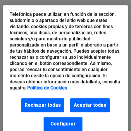
Ler mais
→
Telefónica puede utilizar, en función de la sección,
subdominio o apartado del sitio web que estés
* * *
visitando, cookies propias y de terceros con fines
técnicos, analíticos, de personalización, redes
sociales y/o para mostrarte publicidad
Digital Smoke: Fraude de Investimento
personalizada en base a un perfil elaborado a partir
Mundial
de tus hábitos de navegación. Puedes aceptar todas,
rechazarlas o configurar su uso individualmente
clicando en el botón correspondiente. Asimismo,
A equipe da Resecurity identificou uma rede de
podrás revocar tu consentimiento en cualquier
fraude de investimento,
que teria operado de 2015
momento desde la opción de configuración. Si
deseas obtener información más detallada, consulta
até o início de 2023.
nuestra
Política de Cookies
Os atores maliciosos por trás dessa rede, que tem
Rechazar todas
Aceptar todas
sido chamada de «Digital Smoke», operavam se
passando por corporações mundialmente famosas,
Configurar
como
Verizon, BackRock, Ferrari, Shell
ou
Barclays
,