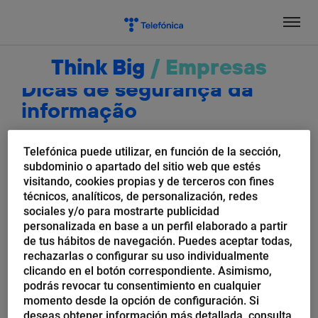
Salta
el
contenido
Think Big
/
Empresas
Dicas de segurança da
informação
Telefónica puede utilizar, en función de la sección,
subdominio o apartado del sitio web que estés
visitando, cookies propias y de terceros con fines
técnicos, analíticos, de personalización, redes
sociales y/o para mostrarte publicidad
personalizada en base a un perfil elaborado a partir
de tus hábitos de navegación. Puedes aceptar todas,
rechazarlas o configurar su uso individualmente
clicando en el botón correspondiente. Asimismo,
podrás revocar tu consentimiento en cualquier
momento desde la opción de configuración. Si
ElevenPaths
deseas obtener información más detallada, consulta