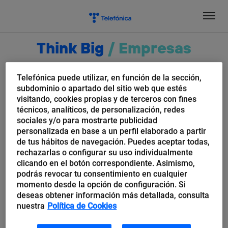
Salta
el
contenido
Think Big
/
Empresas
Vulnerabilidades
Telefónica puede utilizar, en función de la sección,
subdominio o apartado del sitio web que estés
visitando, cookies propias y de terceros con fines
técnicos, analíticos, de personalización, redes
sociales y/o para mostrarte publicidad
personalizada en base a un perfil elaborado a partir
de tus hábitos de navegación. Puedes aceptar todas,
rechazarlas o configurar su uso individualmente
clicando en el botón correspondiente. Asimismo,
podrás revocar tu consentimiento en cualquier
momento desde la opción de configuración. Si
deseas obtener información más detallada, consulta
ElevenPaths
nuestra
Política de Cookies
Adultérios do Ashley Madison