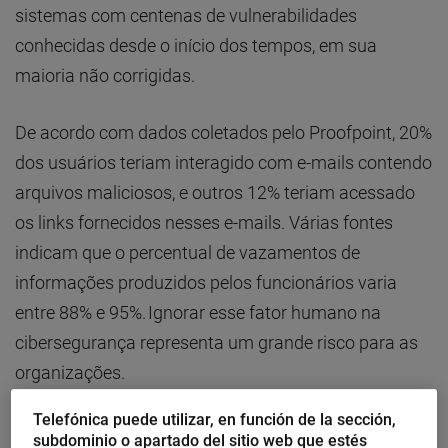
sistemas com centenas de vulnerabilidades
conhecidas desde o início dos tempos, em sua
maioria não corrigidas.
De acordo com dados coletados pelo Proofpoint, 20%
dos usuários teriam interagido com e-mails contendo
arquivos maliciosos, e outros 12% teriam acessado
os links fornecidos nesses e-mails. Várias fontes
indicam que o percentual de vazamentos de
informações produzidos pelos funcionários varia
entre 88% e 95%. Ignorar esse fator humano na
cibersegurança representa um grande risco para as
organizações.
Telefónica puede utilizar, en función de la sección,
Por que isso acontece?
subdominio o apartado del sitio web que estés