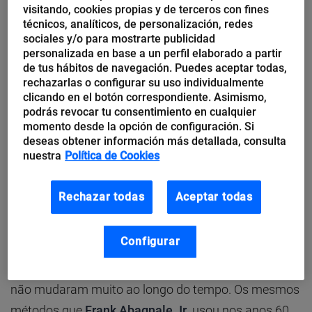
visitando, cookies propias y de terceros con fines
Embora existam infinitas causas e motivações por
técnicos, analíticos, de personalización, redes
sociales y/o para mostrarte publicidad
que uma ação humana pode desencadear um
personalizada en base a un perfil elaborado a partir
incidente de segurança, de um
informante
que
de tus hábitos de navegación. Puedes aceptar todas,
compartilha intencionalmente informações da
rechazarlas o configurar su uso individualmente
clicando en el botón correspondiente. Asimismo,
empresa, a um erro acidental que deixa as
podrás revocar tu consentimiento en cualquier
informações expostas, o foco deste artigo são os
momento desde la opción de configuración. Si
deseas obtener información más detallada, consulta
casos em que há uma intencionalidade por parte de
nuestra
Política de Cookies
um invasor, mas não por parte da vítima. Os
exemplos mais comuns desse tipo de caso são:
Rechazar todas
Aceptar todas
campanhas
de phishing
,
vishing
(por telefone)
ou
smishing
(por SMS).
Configurar
As técnicas empregadas nesses tipos de ataques
não mudaram muito ao longo do tempo. Os mesmos
métodos que
Frank Abagnale Jr
. usou nos anos 60