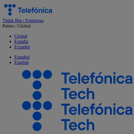
Salta
el
contenido
Think Big
/
Empresas
Países
/
Global
Global
España
Ecuador
Español
English