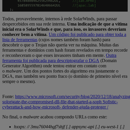
Todos, provavelmente, internos à rede SolarWinds, para passar
despercebidos em sua rede interna.
Uma indicação de que a vítima
inicial era o SolarWinds e que, para isso, os invasores deveriam
conhecer bem a vítima
.
Um código foi publicado para obter toda a
lista de ferramentas
(cujos nomes também foram hash) para
descobrir o que o Trojan não queria ver na máquina. Muitas das
ferramentas e domínios com hash foram revelados em tempo recorde
e reconheceram o que esses invasores tinham em mente.
Outra
ferramenta foi publicada para descriptografar o DGA
(Domain
Generator Algorithm) onde tentou entrar em contato com
o
malware
. Um dos pontos fortes do algoritmo era justamente o
DGA, mas também seu ponto fraco (o domínio de primeiro nível era
sempre o mesmo).
Fonte:
https://www.microsoft.com/security/blog/2020/12/18/analyzing
solorigate-the-compromised-dll-file-that-started-a-soph Sofistic-
cyberattack-and-how-microsoft- defender-ajuda-proteger /
No final, o
malware
acabou compondo URLs como este:
hxxps: // 3mu76044hgf7shjf [.] appsync-api [.] eu-west-1 [.]