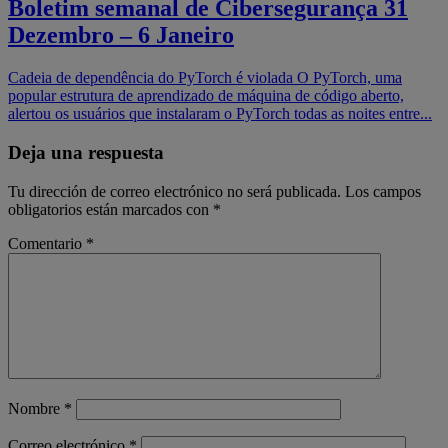
Boletim semanal de Cibersegurança 31
Dezembro – 6 Janeiro
Cadeia de dependência do PyTorch é violada O PyTorch, uma
popular estrutura de aprendizado de máquina de código aberto,
alertou os usuários que instalaram o PyTorch todas as noites entre...
Deja una respuesta
Tu dirección de correo electrónico no será publicada.
Los campos
obligatorios están marcados con
*
Comentario
*
Nombre
*
Correo electrónico
*