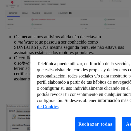
Os mecanismos antivírus ainda não detectavam
o
malware
(que passou a ser conhecido como
SUNBURST). Na mesma segunda-feira, ele não estava nas
assinaturas estáticas dos motores populares.
O certificado com o qual os invasores assinaram
o
software
ainda não
foi
revogado. Independentemente de eles
Telefónica puede utilizar, en función de la sección
terem acesso à chave privada ou não (desconhecido), esse
que estés visitando, cookies propias y de terceros co
certificado teve que ser revogado caso o invasor pudesse
personalización, redes sociales y/o para mostrarte 
assinar outro
software
em nome da SolarWinds.
perfil elaborado a partir de tus hábitos de navegaci
o configurar su uso individualmente clicando en e
podrás revocar tu consentimiento en cualquier mom
configuración. Si deseas obtener información más d
de Cookies
Rechazar todas
Ac