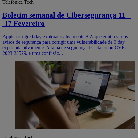
Telefónica Tech
Boletim semanal de Cibersegurança 11 –
17 Fevereiro
Apple corrige 0-day explorado ativamente A Apple emitiu vários
avisos de segurança para corrigir uma vulnerabilidade de 0-day
explorada ativamente. A falha de segurança, listada como CVE-
2023-23529, é uma confusão...
Telefónica Tech