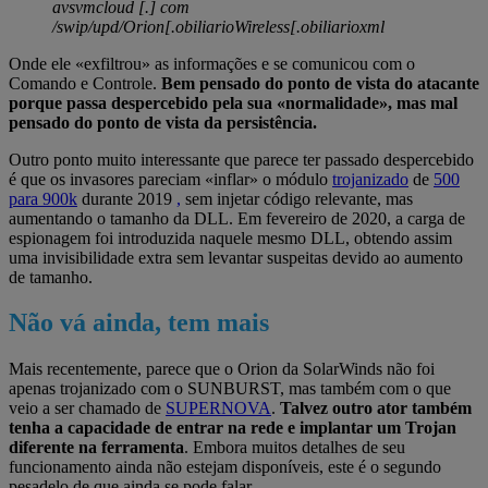
avsvmcloud [.] com
/swip/upd/Orion[.obiliarioWireless[.obiliarioxml
Onde ele «exfiltrou» as informações e se comunicou com o
Comando e Controle.
Bem pensado do ponto de vista do atacante
porque passa despercebido pela sua «normalidade», mas mal
pensado do ponto de vista da persistência.
Outro ponto muito interessante que parece ter passado despercebido
é que os invasores pareciam «inflar» o módulo
trojanizado
de
500
para 900k
durante 2019
,
sem injetar código relevante, mas
aumentando o tamanho da DLL. Em fevereiro de 2020, a carga de
espionagem foi introduzida naquele mesmo DLL, obtendo assim
uma invisibilidade extra sem levantar suspeitas devido ao aumento
de tamanho.
Não vá ainda, tem mais
Mais recentemente, parece que o Orion da SolarWinds não foi
apenas trojanizado com o SUNBURST, mas também com o que
veio a ser chamado de
SUPERNOVA
.
Talvez outro ator também
tenha a capacidade de entrar na rede e implantar um Trojan
diferente na ferramenta
. Embora muitos detalhes de seu
funcionamento ainda não estejam disponíveis, este é o segundo
pesadelo de que ainda se pode falar.