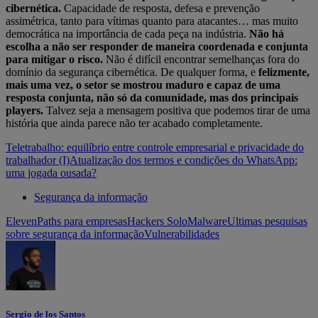
cibernética.
Capacidade de resposta, defesa e prevenção
assimétrica, tanto para vítimas quanto para atacantes… mas muito
democrática na importância de cada peça na indústria.
Não há
escolha a não ser responder de maneira coordenada e conjunta
para mitigar o risco.
Não é difícil encontrar semelhanças fora do
domínio da segurança cibernética. De qualquer forma, e
felizmente,
mais uma vez, o setor se mostrou maduro e capaz de uma
resposta conjunta, não só da comunidade, mas dos principais
players.
Talvez seja a mensagem positiva que podemos tirar de uma
história que ainda parece não ter acabado completamente.
Teletrabalho: equilíbrio entre controle empresarial e privacidade do
trabalhador (I)
Atualização dos termos e condições do WhatsApp:
uma jogada ousada?
Segurança da informação
ElevenPaths para empresas
Hackers Solo
Malware
Ultimas pesquisas
sobre segurança da informação
Vulnerabilidades
Sergio de los Santos