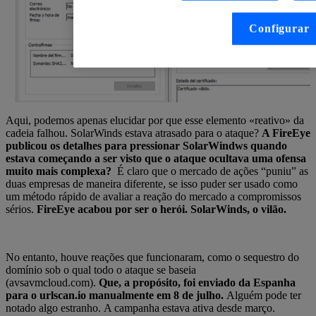
Configurar
Aqui, podemos apenas elucidar por que esse elemento «reativo» da
cadeia falhou. SolarWinds estava atrasado para o ataque?
A FireEye
publicou os detalhes para pressionar SolarWindws quando
estava começando a ser visto que o ataque ocultava uma ofensa
muito mais complexa?
É claro que o mercado de ações “puniu” as
duas empresas de maneira diferente, se isso puder ser usado como
um método rápido de avaliar a reação do mercado a compromissos
sérios.
FireEye acabou por ser o herói. SolarWinds, o vilão.
No entanto, houve reações que funcionaram, como o sequestro do
domínio sob o qual todo o ataque se baseia
(avsavmcloud.com).
Que, a propósito, foi enviado da Espanha
para o urlscan.io manualmente em 8 de julho.
Alguém pode ter
notado algo estranho. A campanha estava ativa desde março.