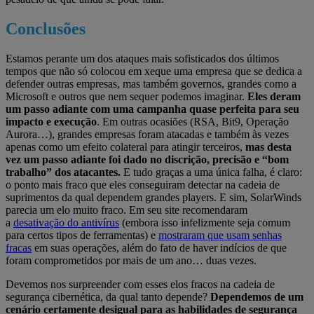
Conclusões
Estamos perante um dos ataques mais sofisticados dos últimos
tempos que não só colocou em xeque uma empresa que se dedica a
defender outras empresas, mas também governos, grandes como a
Microsoft e outros que nem sequer podemos imaginar.
Eles deram
um passo adiante com uma campanha quase perfeita para seu
impacto e execução
. Em outras ocasiões (RSA, Bit9, Operação
Aurora…), grandes empresas foram atacadas e também às vezes
apenas como um efeito colateral para atingir terceiros,
mas desta
vez um passo adiante foi dado no discrição, precisão e “bom
trabalho” dos atacantes.
E tudo graças a uma única falha, é claro:
o ponto mais fraco que eles conseguiram detectar na cadeia de
suprimentos da qual dependem grandes players. E sim, SolarWinds
parecia um elo muito fraco. Em seu site recomendaram
a
desativação do antivírus
(embora isso infelizmente seja comum
para certos tipos de ferramentas) e
mostraram que usam senhas
fracas
em suas operações, além do fato de haver indícios de que
foram comprometidos por mais de um ano… duas vezes.
Devemos nos surpreender com esses elos fracos na cadeia de
segurança cibernética, da qual tanto depende?
Dependemos de um
cenário certamente desigual para as habilidades de segurança