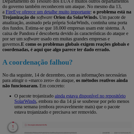
Departamento do Tesouro dos EUA e muitos outros departamentos
do governo também reconhecem um ataque. No mesmo dia 13,
a
FireEye oferece um detalhe muito importante
:
o problema está na
Trojanização do
software
Orion da SolarWinds.
Um pacote de
atualização, assinado pela própria SolarWinds, continha uma porta
dos fundos. Estima-se que 18.000 empresas usam este sistema. A
caixa de Pandora é descoberta devido às características do ataque e
por ser um
software
usado em muitas grandes empresas e
governos.
E como os problemas globais exigem reações globais e
coordenadas, é aqui que algo parece ter dado errado.
A coordenação falhou?
No dia seguinte, 14 de dezembro, com as informações necessárias
para atingir o «marco zero» do ataque,
os métodos reativos ainda
não funcionaram.
Em concreto:
O pacote trojanizado
ainda estava disponível no repositório
SolarWinds
, embora no dia 14 já se soubesse por pelo menos
uma semana (embora provavelmente mais) que o pacote
estava trojanizado e precisava ser removido.