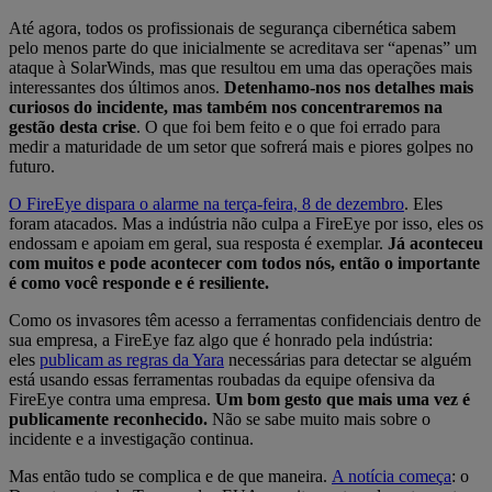
Até agora, todos os profissionais de segurança cibernética sabem
pelo menos parte do que inicialmente se acreditava ser “apenas” um
ataque à SolarWinds, mas que resultou em uma das operações mais
interessantes dos últimos anos.
Detenhamo-nos nos detalhes mais
curiosos do incidente, mas também nos concentraremos na
gestão desta crise
. O que foi bem feito e o que foi errado para
medir a maturidade de um setor que sofrerá mais e piores golpes no
futuro.
O FireEye dispara o alarme na terça-feira, 8 de dezembro
. Eles
foram atacados. Mas a indústria não culpa a FireEye por isso, eles os
endossam e apoiam em geral, sua resposta é exemplar.
Já aconteceu
com muitos e pode acontecer com todos nós, então o importante
é como você responde e é resiliente.
Como os invasores têm acesso a ferramentas confidenciais dentro de
sua empresa, a FireEye faz algo que é honrado pela indústria:
eles
publicam as regras da Yara
necessárias para detectar se alguém
está usando essas ferramentas roubadas da equipe ofensiva da
FireEye contra uma empresa.
Um bom gesto que mais uma vez é
publicamente reconhecido.
Não se sabe muito mais sobre o
incidente e a investigação continua.
Mas então tudo se complica e de que maneira.
A notícia começa
: o