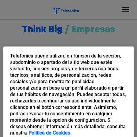
Salta
el
contenido
Think Big
/
Empresas
Christian F.
Telefónica puede utilizar, en función de la sección,
Espinosa Velarde
subdominio o apartado del sitio web que estés
visitando, cookies propias y de terceros con fines
técnicos, analíticos, de personalización, redes
CSE da ElevenPaths. Advogado com prática
sociales y/o para mostrarte publicidad
em direito empresarial e novas tecnologias
personalizada en base a un perfil elaborado a partir
de comunicação e informação. Especialista
de tus hábitos de navegación. Puedes aceptar todas,
rechazarlas o configurar su uso individualmente
em ambiente digital, segurança da
clicando en el botón correspondiente. Asimismo,
informação, segurança cibernética,
podrás revocar tu consentimiento en cualquier
tecnologias disruptivas, proteção de dados
momento desde la opción de configuración. Si
pessoais e projeto legal. Mestrado em
deseas obtener información más detallada, consulta
Direito de Segurança Cibernética e Ambiente
nuestra
Política de Cookies