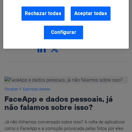
Digital, título obtido como bolsista da
Fundação Carolina, dentro do programa de
Rechazar todas
Aceptar todas
Segurança Cibernética realizado pela
referida Fundação juntamente com o INCIBE
e a Universidade de León.
Configurar
Christian F. Espinosa Velarde
FaceApp e dados pessoais, já
não falamos sobre isso?
Já não tínhamos conversado sobre isso? A volta de aplicativos
como o FaceApp e a comoção provocada pelas fotos por eles