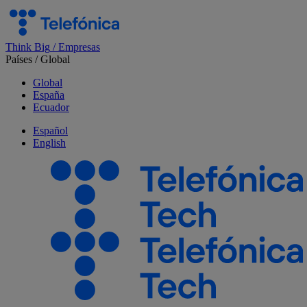
Salta
el
contenido
Think Big
/
Empresas
Países
/
Global
Global
España
Ecuador
Español
English