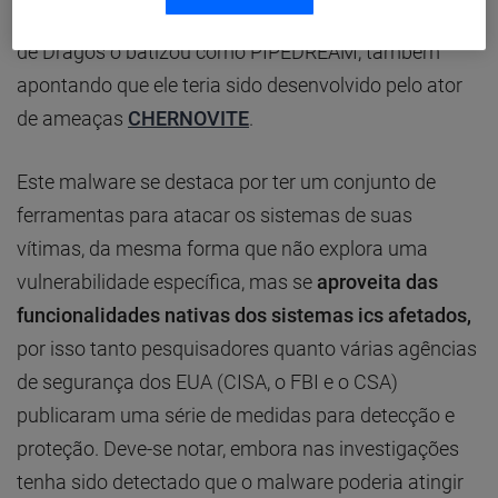
malware como INCONTROLLER, enquanto a equipe
de Dragos o
batizou como PIPEDREAM, também
apontando que ele teria sido desenvolvido pelo ator
de ameaças
CHERNOVITE
.
Este malware se destaca por ter um conjunto de
ferramentas para atacar os sistemas de suas
vítimas, da mesma forma que não explora uma
vulnerabilidade específica, mas se
aproveita das
funcionalidades nativas dos sistemas ics afetados,
por isso tanto pesquisadores quanto várias agências
de segurança dos EUA (CISA, o FBI e o CSA)
publicaram uma série de medidas para detecção e
proteção. Deve-se notar, embora nas investigações
tenha sido detectado que o malware poderia atingir