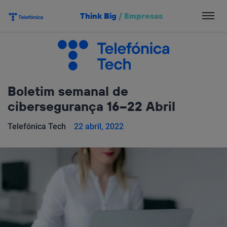
Salta
Think Big
/
Empresas
el
contenido
Boletim semanal de
cibersegurança 16–22 Abril
Telefónica Tech
22 abril, 2022