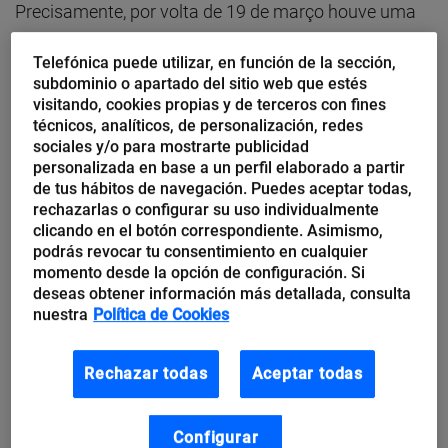
Precisamente, por volta de 19 de março houve uma
mudança nas versões da botnet, derivada de acordo
Telefónica puede utilizar, en función de la sección,
com os pesquisadores para um fechamento nos
subdominio o apartado del sitio web que estés
servidores antigos pelos provedores de nuvem.
visitando, cookies propias y de terceros con fines
técnicos, analíticos, de personalización, redes
sociales y/o para mostrarte publicidad
INCONTROLLER/PIPEDREAM novo
personalizada en base a un perfil elaborado a partir
malware contra ambientes ICS/SCADA
de tus hábitos de navegación. Puedes aceptar todas,
rechazarlas o configurar su uso individualmente
Recentemente, foi descoberto um
novo malware
clicando en el botón correspondiente. Asimismo,
podrás revocar tu consentimiento en cualquier
direcionado aos sistemas de controle industrial (ICS)
momento desde la opción de configuración. Si
e sistemas de monitoramento, controle e aquisição
deseas obtener información más detallada, consulta
nuestra
Política de Cookies
de dados (SCADA), o que poderia levar a
interrupções, degradação ou até destruição de
Rechazar todas
Aceptar todas
sistemas.
Pesquisadores da Mandiant
catalogaram esse
Configurar