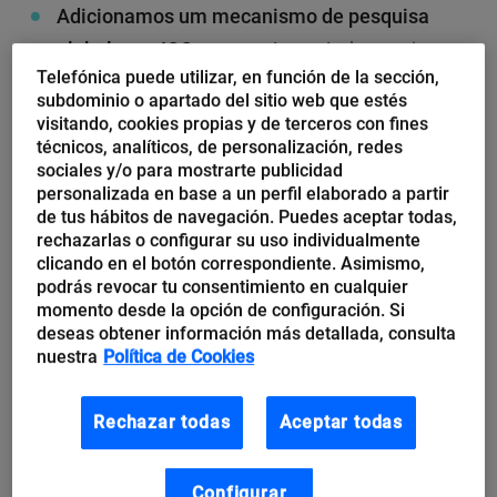
Adicionamos um mecanismo de pesquisa
global para IOCs:
agora é possível pesquisar
Telefónica puede utilizar, en función de la sección,
qualquer IOC que esteja no TheTHE a partir de
subdominio o apartado del sitio web que estés
um mecanismo de pesquisa que será expandido
visitando, cookies propias y de terceros con fines
técnicos, analíticos, de personalización, redes
com novos recursos.
sociales y/o para mostrarte publicidad
personalizada en base a un perfil elaborado a partir
de tus hábitos de navegación. Puedes aceptar todas,
rechazarlas o configurar su uso individualmente
clicando en el botón correspondiente. Asimismo,
podrás revocar tu consentimiento en cualquier
momento desde la opción de configuración. Si
deseas obtener información más detallada, consulta
nuestra
Política de Cookies
Melhoramos a interface de seleção de
projetos:
agora inclui informações adicionais e a
Rechazar todas
Aceptar todas
lista pode ser classificada de várias maneiras.
Configurar