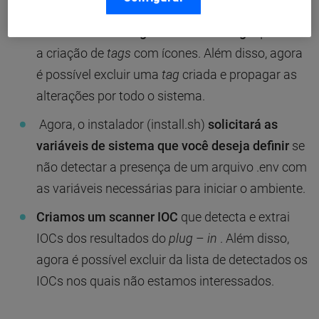
Criamos um novo gerenciador de tags
que inclui
a criação de
tags
com ícones. Além disso, agora
é possível excluir uma
tag
criada e propagar as
alterações por todo o sistema.
Agora, o instalador (install.sh)
solicitará as
variáveis ​​de sistema que você deseja definir
se
não detectar a presença de um arquivo .env com
as variáveis ​​necessárias para iniciar o ambiente.
Criamos um scanner IOC
que detecta e extrai
IOCs dos resultados do
plug
–
in
. Além disso,
agora é possível excluir da lista de detectados os
IOCs nos quais não estamos interessados.