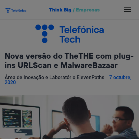
Salta
Think Big
/
Empresas
el
contenido
Nova versão do TheTHE com plug-
ins URLScan e MalwareBazaar
Área de Inovação e Laboratório ElevenPaths
7 octubre,
2020