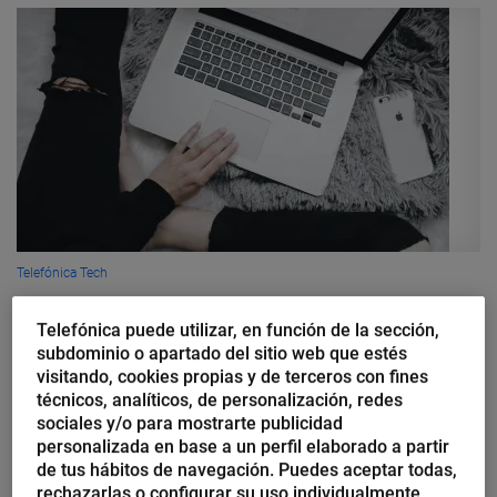
Telefónica Tech
Boletim semanal de
Telefónica puede utilizar, en función de la sección,
cibersegurança, 27 agosto — 2
subdominio o apartado del sitio web que estés
setembro
visitando, cookies propias y de terceros con fines
técnicos, analíticos, de personalización, redes
sociales y/o para mostrarte publicidad
Vulnerabilidade crítica no Servidor Bitbucket Atlassian e data
personalizada en base a un perfil elaborado a partir
center A Atlassian alertou recentemente seus usuários sobre
de tus hábitos de navegación. Puedes aceptar todas,
uma nova vulnerabilidade crítica que afeta o software do
rechazarlas o configurar su uso individualmente