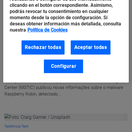
Servidor Bitbucket Server e Data...
clicando en el botón correspondiente. Asimismo,
podrás revocar tu consentimiento en cualquier
momento desde la opción de configuración. Si
deseas obtener información más detallada, consulta
nuestra
Política de Cookies
Telefónica Tech
Boletim semanal de
Rechazar todas
Aceptar todas
cibersegurança, 30 de julho – 5
de agosto
Configurar
Possível ligação entre o malware Raspberry Robin e as
infecções da Evil Corp A equipe do Microsoft Threat Intelligence
Center (MSTIC) publicou novas informações sobre o malware
Raspberry Robin, detectado...
Telefónica Tech