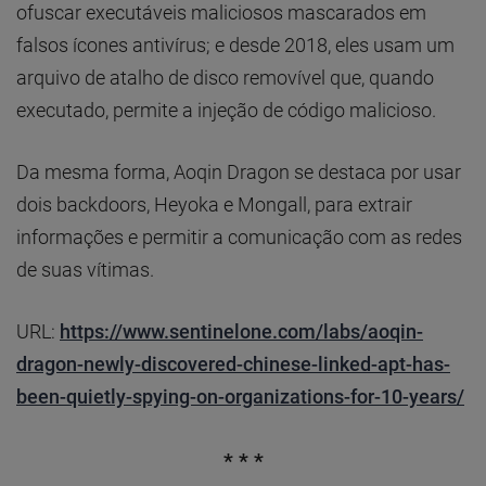
ofuscar executáveis maliciosos mascarados em
falsos ícones antivírus; e desde 2018, eles usam um
arquivo de atalho de disco removível que, quando
executado, permite a injeção de código malicioso.
Da mesma forma, Aoqin Dragon se destaca por usar
dois backdoors, Heyoka e Mongall, para extrair
informações e permitir a comunicação com as redes
de suas vítimas.
URL:
https://www.sentinelone.com/labs/aoqin-
dragon-newly-discovered-chinese-linked-apt-has-
been-quietly-spying-on-organizations-for-10-years/
* * *