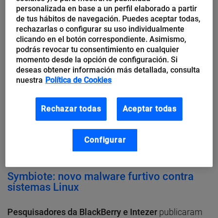
Da mesma forma, em sua mensagem eles incluem
personalizada en base a un perfil elaborado a partir
uma linha final dissociando-se de qualquer tipo de
de tus hábitos de navegación. Puedes aceptar todas,
rechazarlas o configurar su uso individualmente
ideologia política ou serviço especial de qualquer
clicando en el botón correspondiente. Asimismo,
país.
podrás revocar tu consentimiento en cualquier
momento desde la opción de configuración. Si
deseas obtener información más detallada, consulta
URL:
nuestra
Política de Cookies
https://www.bleepingcomputer.com/news/security/
mandiant-no-evidence-we-were-hacked-by-lockbit-
Rechazar todas
Aceptar todas
ransomware/
Configurar
* * *
Symbiote: novo malware furtivo contra
sistemas Linux
Pesquisadores da BlackBerry e Intezer
publicaram