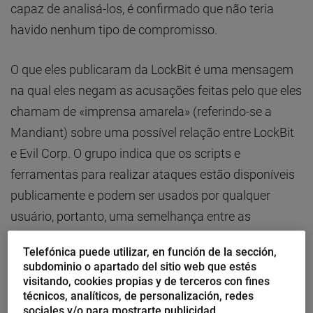
capaz de analisá-los, é confirmado que não teria
havido nenhum tipo de compromisso.
O que eles publicaram da LockBit é uma mensagem
na qual eles negam as acusações feitas pelo que eles
chamam de «imprensa amarela» (referindo-se a
Mandiant) sobre uma possível relação entre LockBit
e Evil Corp. O grupo indica que os scripts e
ferramentas para realizar ataques estão disponíveis
publicamente e podem ser usados por qualquer
usuário, portanto, uma semelhança entre as
ferramentas usadas por dois grupos não significa
Telefónica puede utilizar, en función de la sección,
que elas possam ser vinculadas a uma identidade
subdominio o apartado del sitio web que estés
única.
visitando, cookies propias y de terceros con fines
técnicos, analíticos, de personalización, redes
sociales y/o para mostrarte publicidad