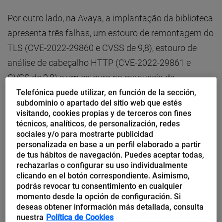
Por outro lado, na Avaya, a implantação da biblioteca
apresenta três falhas, um estouro de remontagem do
TLS (CVE-2022-29860 e CVSS de 9,8), estouro de
análise de cabeçalho HTTP (CVE-2022-29861 e
CVSS de 9,8) e um estouro no manuseio de
solicitações http post, sem CVE atribuído.
Telefónica puede utilizar, en función de la sección,
subdominio o apartado del sitio web que estés
visitando, cookies propias y de terceros con fines
Além disso, se as vulnerabilidades forem exploradas
técnicos, analíticos, de personalización, redes
sociales y/o para mostrarte publicidad
de forma satisfatória, poderá produzir desde
personalizada en base a un perfil elaborado a partir
vazamentos de informações, a apreensão completa
de tus hábitos de navegación. Puedes aceptar todas,
do dispositivo até o movimento lateral e o
rechazarlas o configurar su uso individualmente
clicando en el botón correspondiente. Asimismo,
cancelamento das defesas de segmentação da rede.
podrás revocar tu consentimiento en cualquier
momento desde la opción de configuración. Si
deseas obtener información más detallada, consulta
Armis destaca que a própria infraestrutura de rede
nuestra
Política de Cookies