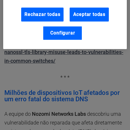
está em risco e explorável pelos invasores, o que
significa que a segmentação da rede não pode mais
Rechazar todas
Aceptar todas
ser considerada uma medida de segurança
suficiente.
Configurar
URL:
https://www.armis.com/blog/tlstorm-2-
nanossl-tls-library-misuse-leads-to-vulnerabilities-
in-common-switches/
* * *
Milhões de dispositivos IoT afetados por
um erro fatal do sistema DNS
A equipe do
Nozomi Networks Labs
descobriu uma
vulnerabilidade não reparada que afeta diretamente