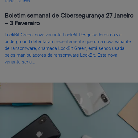
Telefónica Tech
Boletim semanal de Cibersegurança 27 Janeiro
– 3 Fevereiro
LockBit Green: nova variante LockBit Pesquisadores da vx-
underground detectaram recentemente que uma nova variante
de ransomware, chamada LockBit Green, está sendo usada
pelos manipuladores de ransomware LockBit. Esta nova
variante seria...