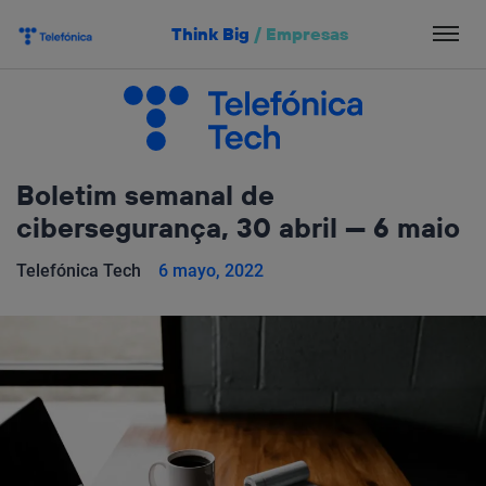
Salta
Think Big
/
Empresas
el
contenido
Boletim semanal de
cibersegurança, 30 abril — 6 maio
Telefónica Tech
6 mayo, 2022