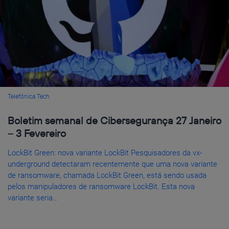
Telefónica Tech
Boletim semanal de Cibersegurança 27 Janeiro
– 3 Fevereiro
LockBit Green: nova variante LockBit Pesquisadores da vx-
underground detectaram recentemente que uma nova variante
de ransomware, chamada LockBit Green, está sendo usada
pelos manipuladores de ransomware LockBit. Esta nova
variante seria...