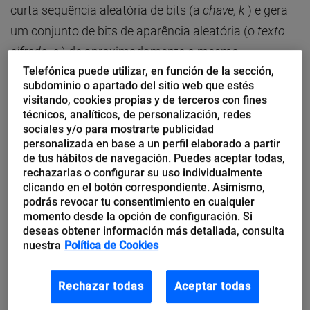
curta sequência aleatória de bits (a
chave, k
) e gera
um conjunto de bits de aparência aleatória (o
texto
cifrado, c
) de aproximadamente o mesmo
Telefónica puede utilizar, en función de la sección,
comprimento que a mensagem:
subdominio o apartado del sitio web que estés
visitando, cookies propias y de terceros con fines
c
=
E
(
m
)
técnicos, analíticos, de personalización, redes
k
sociales y/o para mostrarte publicidad
personalizada en base a un perfil elaborado a partir
A mesma mensagem
m
criptografada com a mesma
de tus hábitos de navegación. Puedes aceptar todas,
chave
k
produz o mesmo texto criptografado
c
. Para
rechazarlas o configurar su uso individualmente
clicando en el botón correspondiente. Asimismo,
simplificar, neste artigo deixaremos de fora
podrás revocar tu consentimiento en cualquier
a
criptografia de preenchimento aleatório
que evita
momento desde la opción de configuración. Si
deseas obtener información más detallada, consulta
precisamente esse determinismo. Reciprocamente, o
nuestra
Política de Cookies
mesmo texto cifrado
c
descriptografado com a
mesma chave
k
, produz o mesmo texto
Rechazar todas
Aceptar todas
simples
m
usando o algoritmo de descriptografia