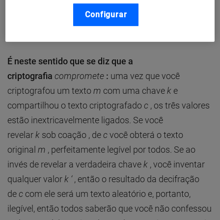
correspondente (
D
):
Configurar
m
=
D
(
E
(
m
))
k
k
É neste sentido que se diz que a
criptografia
compromete
:
uma vez que você
criptografou um texto
m
com uma chave
k
e
compartilhou o texto criptografado
c
, os três valores
estão inextricavelmente ligados. Se você
revelar
k
sob coação , de
c
você obterá o texto
original
m
, perfeitamente legível por todos. Se ao
invés de revelar a verdadeira chave
k
, você inventar
qualquer valor
k ‘
, então o resultado da decifração
de
c
com ele será um texto aleatório e, portanto,
ilegível, então todos saberão que você não confessou