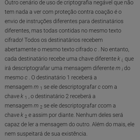
Outro cenário de uso de criptografia negável que não
tem nada a ver com proteção contra coação é o
envio de instruções diferentes para destinatários
diferentes, mas todas contidas no mesmo texto
cifrado! Todos os destinatários recebem
abertamente o mesmo texto cifrado
c
. No entanto,
cada destinatário recebe uma chave diferente
k
que
i,
irá descriptografar uma mensagem diferente
m
do
i
mesmo
c
. O destinatário 1 receberá a
mensagem
m
se ele descriptografar
c
com a
1
chave
k
, o destinatário 2 receberá a
1
mensagem
m
se ele descriptografar
c
com a
2
chave
k
e assim por diante. Nenhum deles será
2
capaz de ler a mensagem do outro. Além do mais, ele
nem suspeitará de sua existência.