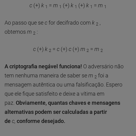
c
(+)
k
=
m
(+)
k
(+)
k
=
m
1
1
1
1
1
Ao passo que se
c
for decifrado com
k
,
2
obtemos
m
:
2
c
(+)
k
=
c
(+)
c
(+)
m
=
m
2
2
2
A criptografia negável funciona!
O adversário não
tem nenhuma maneira de saber se
m
foi a
2
mensagem autêntica ou uma falsificação. Espero
que ele fique satisfeito e deixe a vítima em
paz.
Obviamente, quantas chaves e mensagens
alternativas podem ser calculadas a partir
de
c,
conforme desejado.