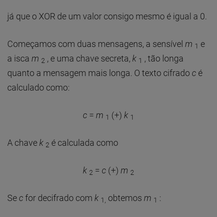
já que o XOR de um valor consigo mesmo é igual a 0.
Começamos com duas mensagens, a sensível
m
e
1
a isca
m
, e uma chave secreta,
k
, tão longa
2
1
quanto a mensagem mais longa. O texto cifrado
c
é
calculado como:
c
=
m
(+)
k
1
1
A chave
k
é calculada como
2
k
=
c
(+)
m
2
2
Se
c
for decifrado com
k
obtemos
m
:
1,
1