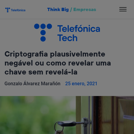
Salta
Think Big
/
Empresas
el
contenido
Criptografia plausivelmente
negável ou como revelar uma
chave sem revelá-la
Gonzalo Álvarez Marañón
25 enero, 2021