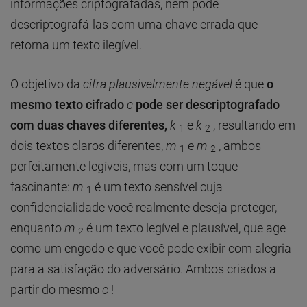
informações criptografadas, nem pode
descriptografá-las com uma chave errada que
retorna um texto ilegível.
O objetivo da
cifra plausivelmente negável
é que
o
mesmo texto cifrado
c
pode ser descriptografado
com duas chaves diferentes,
k
e
k
, resultando em
1
2
dois textos claros diferentes,
m
e
m
, ambos
1
2
perfeitamente legíveis, mas com um toque
fascinante:
m
é um texto sensível cuja
1
confidencialidade você realmente deseja proteger,
enquanto
m
é um texto legível e plausível, que age
2
como um engodo e que você pode exibir com alegria
para a satisfação do adversário. Ambos criados a
partir do mesmo
c
!