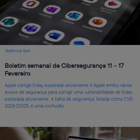
Telefónica Tech
Boletim semanal de Cibersegurança 11 – 17
Fevereiro
Apple corrige 0-day explorado ativamente A Apple emitiu vários
avisos de segurança para corrigir uma vulnerabilidade de 0-day
explorada ativamente. A falha de segurança, listada como CVE-
2023-23529, é uma confusão...