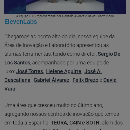
A equipe CTO, representada por Gonzalo Álvarez e David López Meco
ElevenLabs
Chegamos ao ponto alto do dia, nossa equipe da
Área de Inovação e Laboratório apresentou as
últimas ferramentas, tendo como diretor,
Sergio De
Los Santos
, acompanhado por uma equipe de
luxo:
José Torres
,
Helene Aguirre
,
José A.
Cascallana
,
Gabriel Álvarez
,
Félix Brezo
e
David
Vara
.
Uma área que cresceu muito no último ano,
agregando nossos centros de inovação que temos
em toda a Espanha:
TEGRA, C4IN e SOTH,
além dos