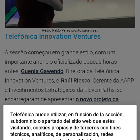
Pedro Pablo Pérez pronto para o set
Telefónica Innovation Ventures
A sessão começou em grande estilo, com um
importante anúncio oficializado poucas horas
antes.
Guenia Gawendo
, Diretora da Telefónica
Innovation Ventures, e
Raúl Riesco
, Gerente da AAPP
e Investimentos Estratégicos da ElevenPaths, se
encarregaram de apresentar
o novo projeto da
Telefónica Tech Ventures
, um
veículo de
Telefónica puede utilizar, en función de la sección,
investimento da Telefónica promovido pela
subdominio o apartado del sitio web que estés
ElevenPaths
que visa detectar novas oportunidades
visitando, cookies propias y de terceros con fines
técnicos, analíticos, de personalización, redes
relacionadas à
inovação disruptiva em