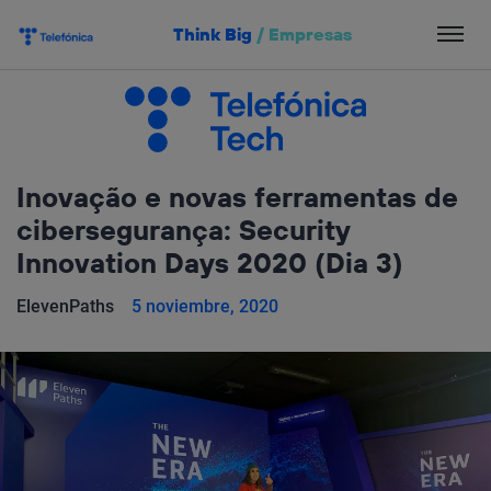
Salta
Think Big
/
Empresas
el
contenido
Inovação e novas ferramentas de
cibersegurança: Security
Innovation Days 2020 (Dia 3)
ElevenPaths
5 noviembre, 2020