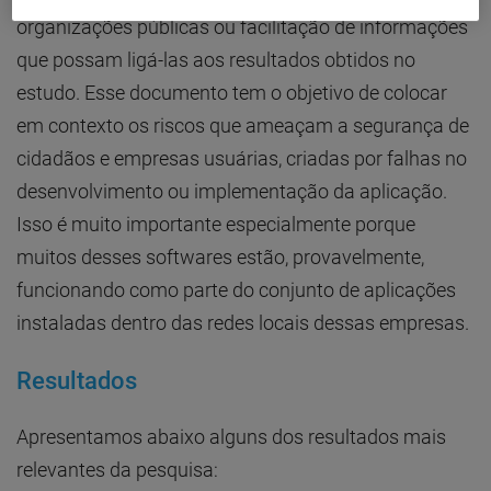
organizações públicas ou facilitação de informações
que possam ligá-las aos resultados obtidos no
estudo. Esse documento tem o objetivo de colocar
em contexto os riscos que ameaçam a segurança de
cidadãos e empresas usuárias, criadas por falhas no
desenvolvimento ou implementação da aplicação.
Isso é muito importante especialmente porque
muitos desses softwares estão, provavelmente,
funcionando como parte do conjunto de aplicações
instaladas dentro das redes locais dessas empresas.
Resultados
Apresentamos abaixo alguns dos resultados mais
relevantes da pesquisa: