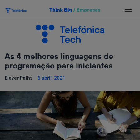
Salta
Think Big
/
Empresas
el
contenido
As 4 melhores linguagens de
programação para iniciantes
ElevenPaths
6 abril, 2021