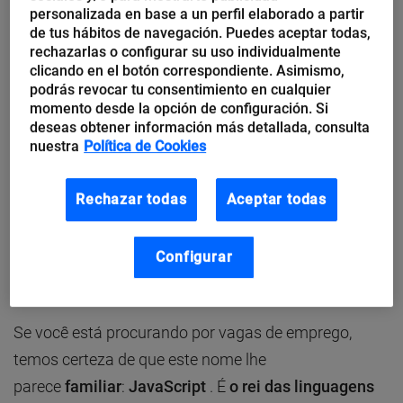
personalizada en base a un perfil elaborado a partir
para quem dá os
primeiros passos na
de tus hábitos de navegación. Puedes aceptar todas,
programação,
é um tesouro, poder tirar dúvidas e
rechazarlas o configurar su uso individualmente
clicando en el botón correspondiente. Asimismo,
aprender online com os colegas.
podrás revocar tu consentimiento en cualquier
momento desde la opción de configuración. Si
deseas obtener información más detallada, consulta
Além disso, em comparação com outras linguagens
nuestra
Política de Cookies
de programação,
a sintaxe do Python é bastante
direta e familiar
. Usando a lógica podemos
Rechazar todas
Aceptar todas
conseguir interpretar partes do código e, caso as
moscas não queiram esquecer de nada.
Configurar
JavaScript
Se você está procurando por vagas de emprego,
temos certeza de que este nome lhe
parece
familiar
:
JavaScript
. É
o rei das linguagens