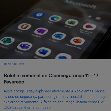
Telefónica Tech
Boletim semanal de Cibersegurança 11 – 17
Fevereiro
Apple corrige 0-day explorado ativamente A Apple emitiu vários
avisos de segurança para corrigir uma vulnerabilidade de 0-day
explorada ativamente. A falha de segurança, listada como CVE-
2023-23529, é uma confusão...