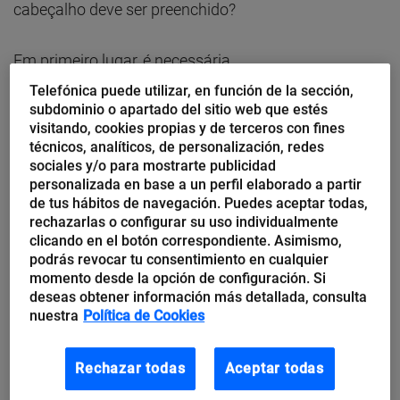
cabeçalho deve ser preenchido?
Em primeiro lugar, é necessária
uma
função
hash
segura
. Embora o Hashcash
Telefónica puede utilizar, en función de la sección,
subdominio o apartado del sitio web que estés
propusesse o SHA-1, hoje outro algoritmo seria
visitando, cookies propias y de terceros con fines
usado, como o SHA-256 ou o SHA-3.
técnicos, analíticos, de personalización, redes
sociales y/o para mostrarte publicidad
personalizada en base a un perfil elaborado a partir
Em segundo lugar, o Hashcash usa os seguintes
de tus hábitos de navegación. Puedes aceptar todas,
parâmetros:
rechazarlas o configurar su uso individualmente
clicando en el botón correspondiente. Asimismo,
podrás revocar tu consentimiento en cualquier
Um fator de dever
w
, tal que 0 <=
w
<=
L
, onde
L
momento desde la opción de configuración. Si
é
o tamanho da saída da função hash (em
deseas obtener información más detallada, consulta
nuestra
Política de Cookies
bits). É usado para modular a dificuldade do
quebra-cabeça.
Rechazar todas
Aceptar todas
Um número de versão,
ver
.