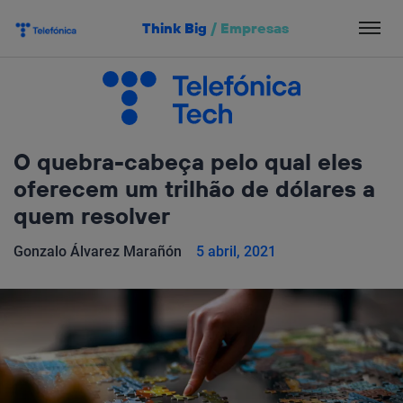
Salta
Think Big
/
Empresas
el
contenido
O quebra-cabeça pelo qual eles
oferecem um trilhão de dólares a
quem resolver
Gonzalo Álvarez Marañón
5 abril, 2021