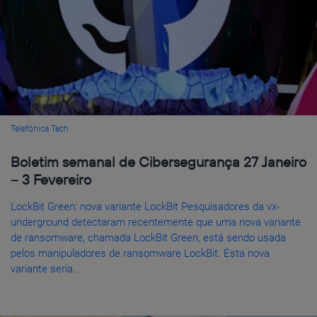
Telefónica Tech
Boletim semanal de Cibersegurança 27 Janeiro
– 3 Fevereiro
LockBit Green: nova variante LockBit Pesquisadores da vx-
underground detectaram recentemente que uma nova variante
de ransomware, chamada LockBit Green, está sendo usada
pelos manipuladores de ransomware LockBit. Esta nova
variante seria...