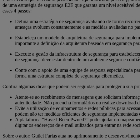
de uma estratégia de segurança E2E que garanta um nível aceitável de 
esses 4 passos:
Defina uma estratégia de segurança avaliando de forma recorren
ameaças evoluem constantemente e as medidas avaliadas no pass
Estabeleça um modelo de arquitetura de segurança para impleme
importante a definição da arquitetura baseada em segurança par
Execute a gestão da infraestrutura de segurança para estabelec
de segurança deve estar dentro de um ambiente seguro e confiáve
Conte com o apoio de uma equipe de resposta especializada para
forma uma estrutura completa de segurança cibernética.
Confira algumas dicas que podem ser seguidas para proteger a sua pri
Atente-se ao recebimento de mensagens que solicitam informaçõ
autenticidade. Não preencha formulários ou realize download d
Evite a utilização de equipamentos e redes públicas para acess
podem não ter medidas eficientes de segurança implementadas e
A plataforma “Have I Been Pwned?” pode ajudar no mapeamento 
digitar os endereços de e-mail utilizados para entrar na rede so
Sobre o autor: Gutiel Farias atua no aprimoramento e desenvolvimento