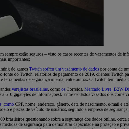
m sempre estão seguros – visto os casos recentes de vazamentos de inf
mais importantes:
eaming de games
Twitch sofreu um vazamento de dados
por conta de um
-fonte do Twitch, relatórios de pagamento de 2019, clientes Twitch pa
 ferramentas de segurança interna, entre outros. O Twitch tem média de
grandes
varejistas brasileiras
, como
os
Correios,
Mercado Livre
,
B2W Dig
te a 610 gigabytes de informações). Entre os dados vazados dos comerc
is, como
CPF, nome, endereço, gênero, data de nascimento, e-mail e até 
lo e placas de veículo de usuários, segundo a empresa de segurança d
00 brasileiros questionando sobre a segurança dos dados online, cer
e medidas de segurança para demonstrar capacidade na proteção e priv