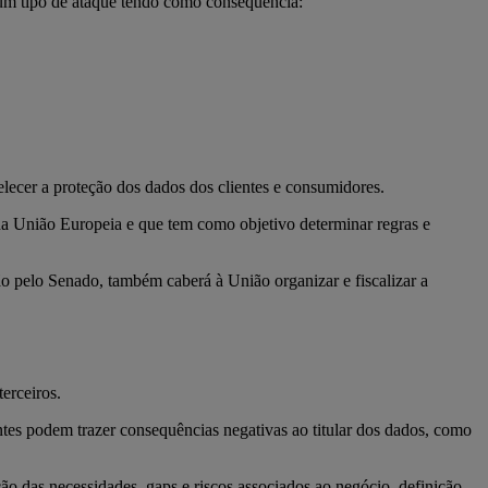
gum tipo de ataque tendo como consequência:
lecer a proteção dos dados dos clientes e consumidores.
a União Europeia e que tem como objetivo determinar regras e
 pelo Senado, também caberá à União organizar e fiscalizar a
erceiros.
tes podem trazer consequências negativas ao titular dos dados, como
ão das necessidades, gaps e riscos associados ao negócio, definição