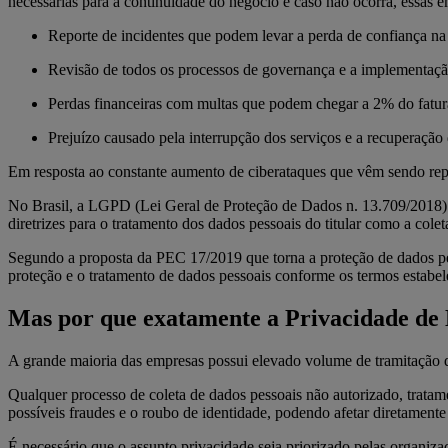
necessárias para a continuidade do negócio e caso não ocorra, essas
Reporte de incidentes que podem levar a perda de confiança na
Revisão de todos os processos de governança e a implementaçã
Perdas financeiras com multas que podem chegar a 2% do fatu
Prejuízo causado pela interrupção dos serviços e a recuperação
Em resposta ao constante aumento de ciberataques que vêm sendo repo
No Brasil, a LGPD (Lei Geral de Proteção de Dados n. 13.709/2018) 
diretrizes para o tratamento dos dados pessoais do titular como a co
Segundo a proposta da PEC 17/2019 que torna a proteção de dados pe
proteção e o tratamento de dados pessoais conforme os termos estabele
Mas por que exatamente a Privacidade de
A grande maioria das empresas possui elevado volume de tramitação d
Qualquer processo de coleta de dados pessoais não autorizado, trata
possíveis fraudes e o roubo de identidade, podendo afetar diretamente 
É necessário que o assunto privacidade seja priorizado pelas organiza