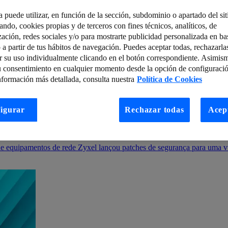
a puede utilizar, en función de la sección, subdominio o apartado del si
tando, cookies propias y de terceros con fines técnicos, analíticos, de
zación, redes sociales y/o para mostrarte publicidad personalizada en bas
 a partir de tus hábitos de navegación. Puedes aceptar todas, rechazarla
r su uso individualmente clicando en el botón correspondiente. Asimis
u consentimiento en cualquier momento desde la opción de configuració
nformación más detallada, consulta nuestra
Política de Cookies
igurar
Rechazar todas
Acep
 29 Abril – 5 Maio
 de equipamentos de rede Zyxel lançou patches de segurança para uma vul