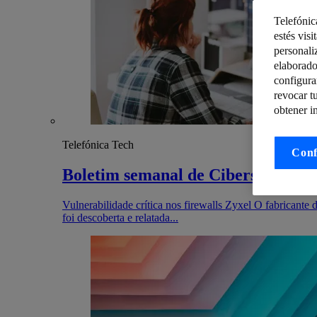
Telefónic
estés visi
personali
elaborado
configura
revocar t
obtener i
Telefónica Tech
Conf
Boletim semanal de Cibersegurança
Vulnerabilidade crítica nos firewalls Zyxel O fabricante
foi descoberta e relatada...