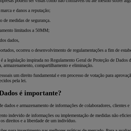
 empresas podem ser vistas como não confiáveis ou até mesmo sofrer al
 marca e danos a reputação;
o de medidas de segurança.
ramento limitados a 50MM;
 dos dados,
rtados, ocorreu o desenvolvimento de regulamentações a fim de estabe
é a legislação inspirada no Regulamento Geral de Proteção de Dados d
leta, armazenamento, compartilhamento e eliminação.
ssoais um direito fundamental e em processo de votação para aprovação
cidos pela lei.
 Dados é importante?
e dados e armazenamento de informações de colaboradores, clientes e t
mento indevido de informações ou implementação de medidas não eficien
os direitos e a liberdade de um indivíduo.
ções para investimento nas melhores práticas de mercado. Para a avaliaç