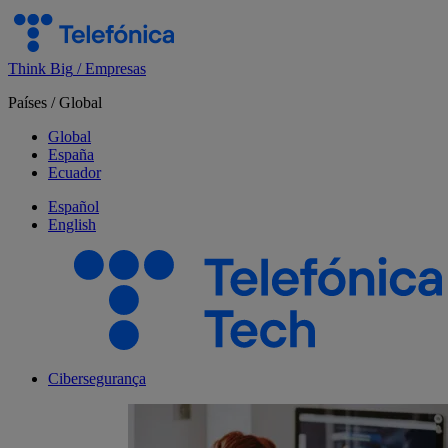
Salta
el
contenido
Think Big
/
Empresas
Países
/
Global
Global
España
Ecuador
Español
English
Cibersegurança