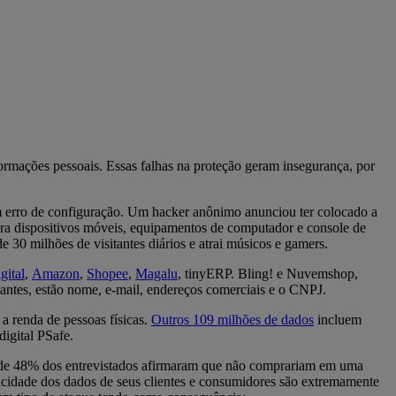
ormações pessoais. Essas falhas na proteção geram insegurança, por
 erro de configuração. Um hacker anônimo anunciou ter colocado a
ra dispositivos móveis, equipamentos de computador e console de
 30 milhões de visitantes diários e atrai músicos e gamers.
ital
,
Amazon
,
Shopee
,
Magalu
, tinyERP. Bling! e Nuvemshop,
iantes, estão nome, e-mail, endereços comerciais e o CNPJ.
a renda de pessoas físicas.
Outros 109 milhões de dados
incluem
igital PSafe.
ca de 48% dos entrevistados afirmaram que não comprariam em uma
acidade dos dados de seus clientes e consumidores são extremamente