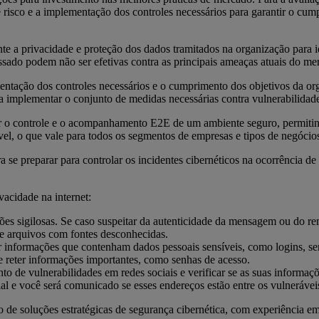
risco e a implementação dos controles necessários para garantir o cump
te a privacidade e proteção dos dados tramitados na organização para i
ado podem não ser efetivas contra as principais ameaças atuais do me
ntação dos controles necessários e o cumprimento dos objetivos da org
a implementar o conjunto de medidas necessárias contra vulnerabilidade
er o controle e o acompanhamento E2E de um ambiente seguro, permitindo
l, o que vale para todos os segmentos de empresas e tipos de negócios,
 se preparar para controlar os incidentes cibernéticos na ocorrência 
vacidade na internet:
es sigilosas. Se caso suspeitar da autenticidade da mensagem ou do re
e arquivos com fontes desconhecidas.
ar informações que contenham dados pessoais sensíveis, como logins, sen
 reter informações importantes, como senhas de acesso.
de vulnerabilidades em redes sociais e verificar se as suas informaç
cial e você será comunicado se esses endereços estão entre os vulnerávei
 de soluções estratégicas de segurança cibernética, com experiência em