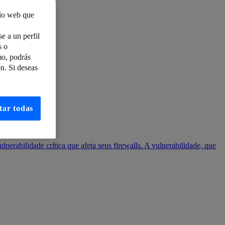
tio web que
e a un perfil
s o
mo, podrás
n. Si deseas
tar todas
nerabilidade crítica que afeta seus firewalls. A vulnerabilidade, que