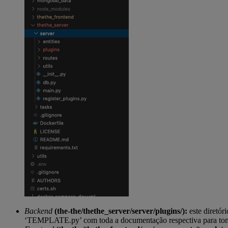
Backend
(the-the/thethe_server/server/plugins/):
este diretór
‘TEMPLATE.py’ com toda a documentação respectiva para tom