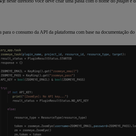
/):
neste diretório você deve criar uma pasta com o nome do
plugin
e d
para o consumo da API da plataforma com base na documentação do s