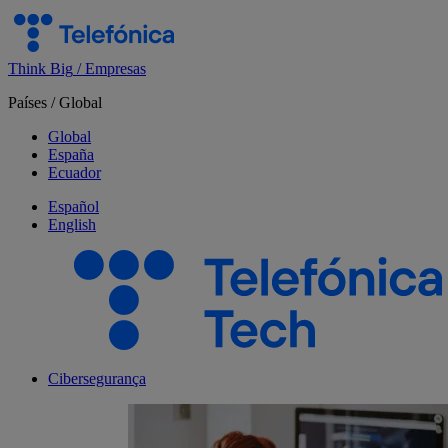
Salta
el
contenido
Think Big
/
Empresas
Países
/
Global
Global
España
Ecuador
Español
English
Cibersegurança