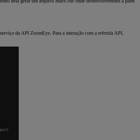
entro dela gerar um arquivo
index.vue
onde desenvolveremos a parte
erviço da API ZoomEye. Para a interação com a referida API,