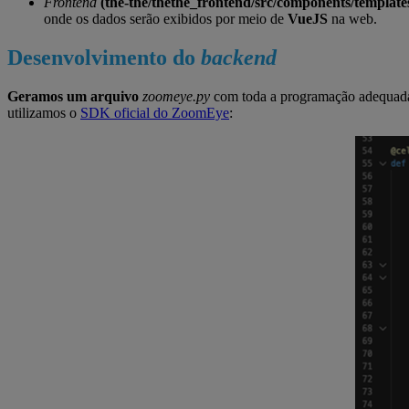
Frontend
(the-the/thethe_frontend/src/components/templates
onde os dados serão exibidos por meio de
VueJS
na web.
Desenvolvimento do
backend
Geramos um arquivo
zoomeye.py
com toda a programação adequada 
utilizamos o
SDK oficial do ZoomEye
: