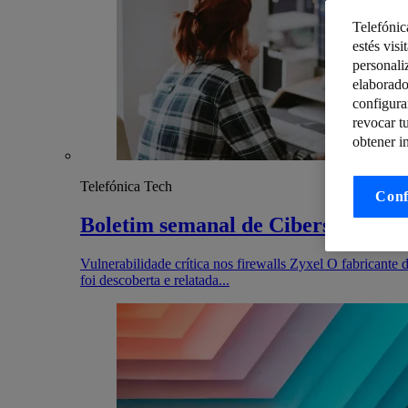
Telefónic
estés visi
personali
elaborado
configura
revocar t
obtener i
Telefónica Tech
Conf
Boletim semanal de Cibersegurança
Vulnerabilidade crítica nos firewalls Zyxel O fabricante
foi descoberta e relatada...