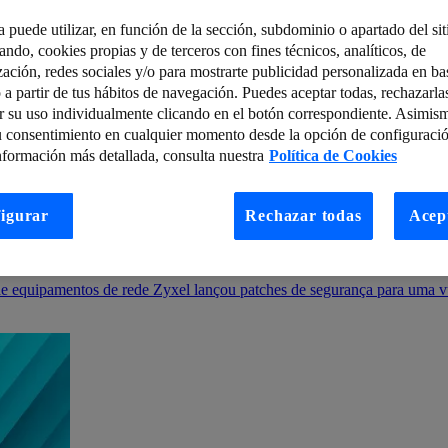
a puede utilizar, en función de la sección, subdominio o apartado del si
tando, cookies propias y de terceros con fines técnicos, analíticos, de
zación, redes sociales y/o para mostrarte publicidad personalizada en bas
 a partir de tus hábitos de navegación. Puedes aceptar todas, rechazarla
r su uso individualmente clicando en el botón correspondiente. Asimis
u consentimiento en cualquier momento desde la opción de configuració
nformación más detallada, consulta nuestra
Política de Cookies
igurar
Rechazar todas
Acep
 29 Abril – 5 Maio
 de equipamentos de rede Zyxel lançou patches de segurança para uma vul