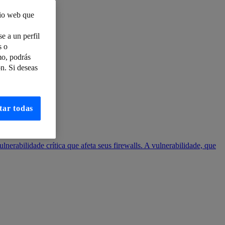
tio web que
e a un perfil
s o
mo, podrás
n. Si deseas
tar todas
nerabilidade crítica que afeta seus firewalls. A vulnerabilidade, que